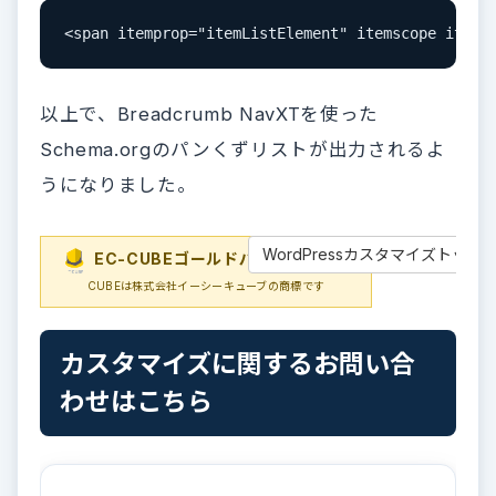
<span itemprop="itemListElement" itemscope itemt
以上で、Breadcrumb NavXTを使った
Schema.orgのパンくずリストが出力されるよ
うになりました。
WordPressカスタマイズトップ
EC-CUBEゴールドパートナー
EC-
CUBEは株式会社イーシーキューブの商標です
カスタマイズに関するお問い合
わせはこちら