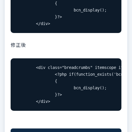
		{

			bcn_display();

		}?>

	</div>
修正後
	<div class="breadcrumbs" itemscope itemtype="http://schema.org/BreadcrumbList">

		<?php if(function_exists('bcn_display'))

		{

			bcn_display();

		}?>

	</div>