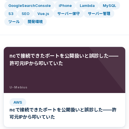
GoogleSearchConsole
iPhone
Lambda
MySQL
S3
SEO
Vue.js
サーバー保守
サーバー管理
ツール
開発環境
ncで接続できたポートを公開扱いと誤診した——
許可元IPから叩いていた
U-Mebius
AWS
ncで接続できたポートを公開扱いと誤診した——許
可元IPから叩いていた