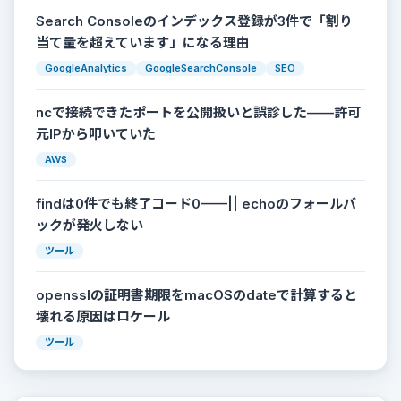
Search Consoleのインデックス登録が3件で「割り
当て量を超えています」になる理由
GoogleAnalytics
GoogleSearchConsole
SEO
ncで接続できたポートを公開扱いと誤診した——許可
元IPから叩いていた
AWS
findは0件でも終了コード0——|| echoのフォールバ
ックが発火しない
ツール
opensslの証明書期限をmacOSのdateで計算すると
壊れる原因はロケール
ツール