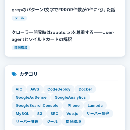
grepのパターン1文字でERROR件数が0件に化けた話
ツール
クローラー開発時はrobots.txtを尊重する——User-
agentとワイルドカードの解釈
開発環境
カテゴリ
AIO
AWS
CodeDeploy
Docker
GoogleAdSense
GoogleAnalytics
GoogleSearchConsole
iPhone
Lambda
MySQL
S3
SEO
Vue.js
サーバー保守
サーバー管理
ツール
開発環境