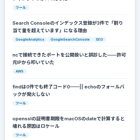
ツール
Search Consoleのインデックス登録が3件で「割り
当て量を超えています」になる理由
GoogleAnalytics
GoogleSearchConsole
SEO
ncで接続できたポートを公開扱いと誤診した——許可
元IPから叩いていた
AWS
findは0件でも終了コード0——|| echoのフォールバ
ックが発火しない
ツール
opensslの証明書期限をmacOSのdateで計算すると
壊れる原因はロケール
ツール