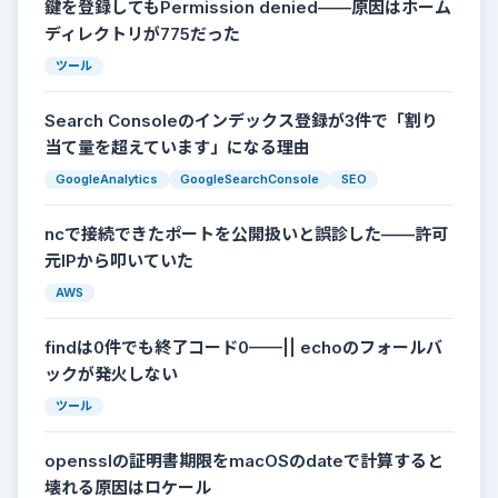
鍵を登録してもPermission denied——原因はホーム
ディレクトリが775だった
ツール
Search Consoleのインデックス登録が3件で「割り
当て量を超えています」になる理由
GoogleAnalytics
GoogleSearchConsole
SEO
ncで接続できたポートを公開扱いと誤診した——許可
元IPから叩いていた
AWS
findは0件でも終了コード0——|| echoのフォールバ
ックが発火しない
ツール
opensslの証明書期限をmacOSのdateで計算すると
壊れる原因はロケール