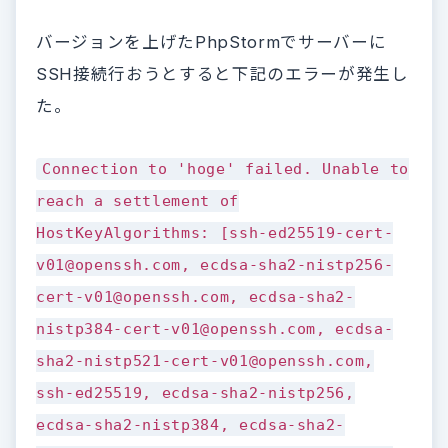
バージョンを上げたPhpStormでサーバーに
SSH接続行おうとすると下記のエラーが発生し
た。
Connection to 'hoge' failed. Unable to
reach a settlement of
HostKeyAlgorithms: [ssh-ed25519-cert-
v01@openssh.com, ecdsa-sha2-nistp256-
cert-v01@openssh.com, ecdsa-sha2-
nistp384-cert-v01@openssh.com, ecdsa-
sha2-nistp521-cert-v01@openssh.com,
ssh-ed25519, ecdsa-sha2-nistp256,
ecdsa-sha2-nistp384, ecdsa-sha2-