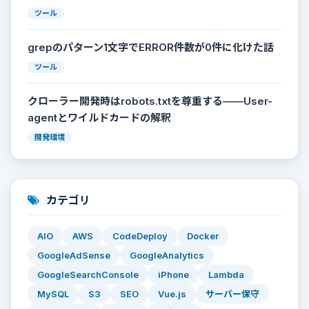
ツール
grepのパターン1文字でERROR件数が0件に化けた話
ツール
クローラー開発時はrobots.txtを尊重する——User-
agentとワイルドカードの解釈
開発環境
カテゴリ
AIO
AWS
CodeDeploy
Docker
GoogleAdSense
GoogleAnalytics
GoogleSearchConsole
iPhone
Lambda
MySQL
S3
SEO
Vue.js
サーバー保守