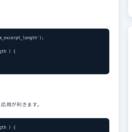
_excerpt_length');

th ) {

に応用が利きます。
th ) {
