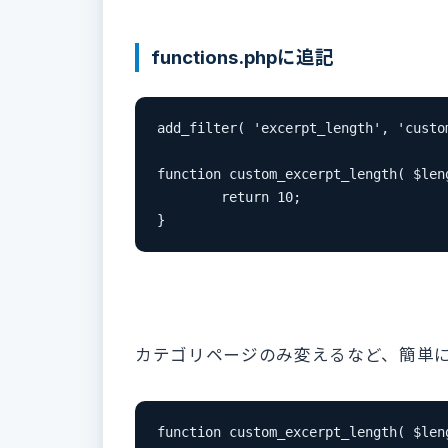
functions.phpに追記
add_filter( 'excerpt_length', 'custom
function custom_excerpt_length( $leng
	return 10;

カテゴリページのみ変えるなど、簡単
function custom_excerpt_length( $leng