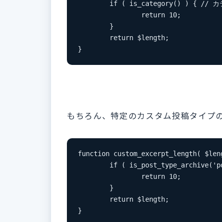
	if ( is_category() ) { // カテゴリーページ

		return 10;

	}

	return $length;

}
もちろん、特定のカスタム投稿タイプ
function custom_excerpt_length( $leng
	if ( is_post_type_archive('post_type') ) { // カスタム投稿タイプ

		return 10;

	}

	return $length;

}