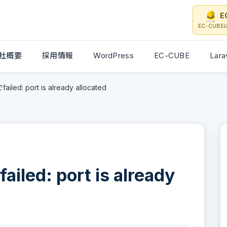
E
EC-CUB
社概要
採用情報
WordPress
EC-CUBE
Lara
iled: port is already allocated
led: port is already