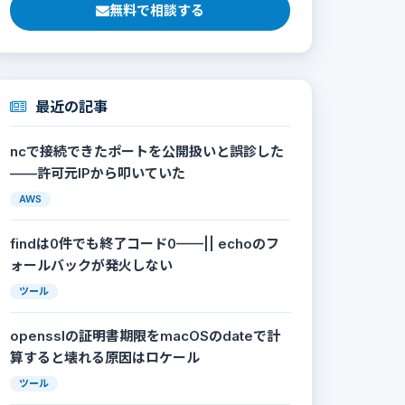
無料で相談する
最近の記事
ncで接続できたポートを公開扱いと誤診した
——許可元IPから叩いていた
AWS
findは0件でも終了コード0——|| echoのフ
ォールバックが発火しない
ツール
opensslの証明書期限をmacOSのdateで計
算すると壊れる原因はロケール
ツール