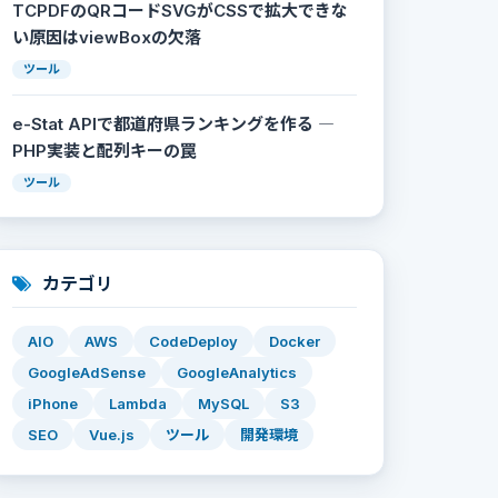
TCPDFのQRコードSVGがCSSで拡大できな
い原因はviewBoxの欠落
ツール
e-Stat APIで都道府県ランキングを作る ―
PHP実装と配列キーの罠
ツール
カテゴリ
AIO
AWS
CodeDeploy
Docker
GoogleAdSense
GoogleAnalytics
iPhone
Lambda
MySQL
S3
SEO
Vue.js
ツール
開発環境