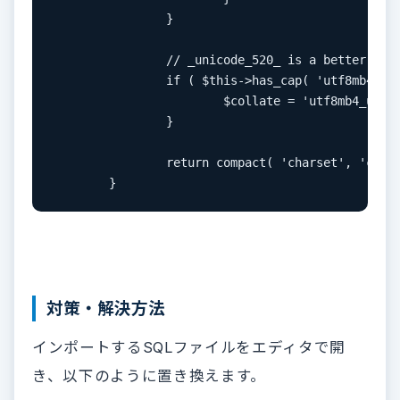
		}

		// _unicode_520_ is a better collation, we should use that when it's available.

		if ( $this->has_cap( 'utf8mb4_520' ) && 'utf8mb4_unicode_ci' === $collate ) {

			$collate = 'utf8mb4_unicode_ci';

		}

		return compact( 'charset', 'collate' );

	}
対策・解決方法
インポートするSQLファイルをエディタで開
き、以下のように置き換えます。