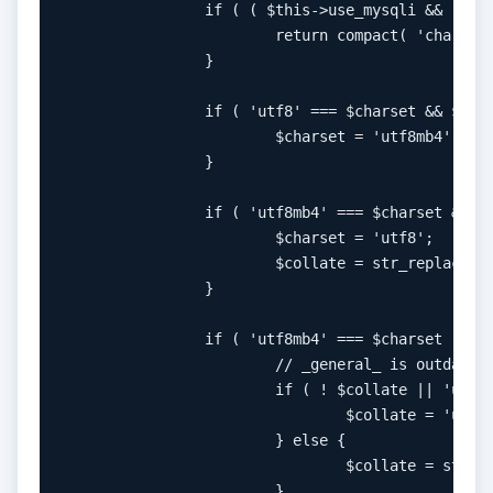
		if ( ( $this->use_mysqli && ! ( $this->dbh instanceof mysqli ) ) || empty( $this->dbh ) ) {

			return compact( 'charset', 'collate' );

		}

		if ( 'utf8' === $charset && $this->has_cap( 'utf8mb4' ) ) {

			$charset = 'utf8mb4';

		}

		if ( 'utf8mb4' === $charset && ! $this->has_cap( 'utf8mb4' ) ) {

			$charset = 'utf8';

			$collate = str_replace( 'utf8mb4_', 'utf8_', $collate );

		}

		if ( 'utf8mb4' === $charset ) {

			// _general_ is outdated, so we can upgrade it to _unicode_, instead.

			if ( ! $collate || 'utf8_general_ci' === $collate ) {

				$collate = 'utf8mb4_unicode_ci';

			} else {

				$collate = str_replace( 'utf8_', 'utf8mb4_', $collate );

			}
