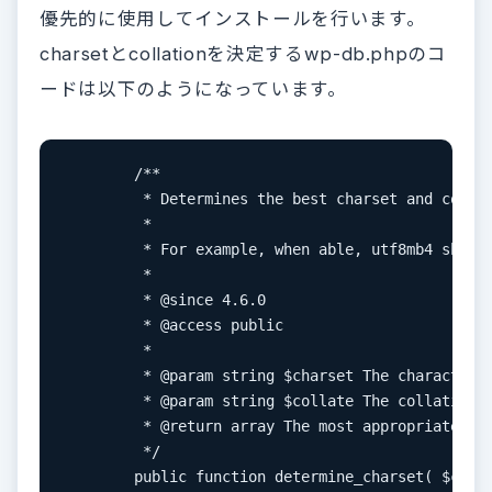
優先的に使用してインストールを行います。
charsetとcollationを決定するwp-db.phpのコ
ードは以下のようになっています。
	/**

	 * Determines the best charset and collation to use given a charset and collation.

	 *

	 * For example, when able, utf8mb4 should be used instead of utf8.

	 *

	 * @since 4.6.0

	 * @access public

	 *

	 * @param string $charset The character set to check.

	 * @param string $collate The collation to check.

	 * @return array The most appropriate character set and collation to use.

	 */

	public function determine_charset( $charset, $collate ) {
