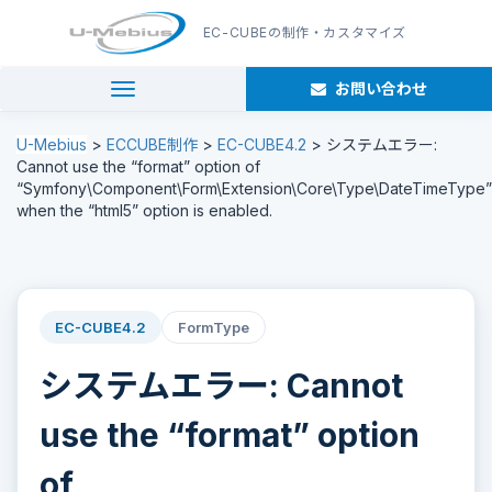
EC-CUBE
の制作・カスタマイズ
お問い合わせ
navigation
U-Mebius
>
ECCUBE制作
>
EC-CUBE4.2
>
システムエラー:
Cannot use the “format” option of
“Symfony\Component\Form\Extension\Core\Type\DateTimeType”
when the “html5” option is enabled.
EC-CUBE4.2
FormType
システムエラー: Cannot
use the “format” option
of