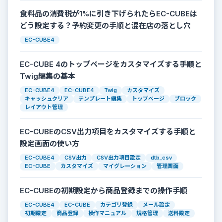
食料品の消費税が1%に引き下げられたらEC-CUBEは
どう設定する？予約変更の手順と混在店の落とし穴
EC-CUBE4
EC-CUBE 4のトップページをカスタマイズする手順と
Twig編集の基本
EC-CUBE4
EC-CUBE4
Twig
カスタマイズ
キャッシュクリア
テンプレート編集
トップページ
ブロック
レイアウト管理
EC-CUBEのCSV出力項目をカスタマイズする手順と
設定画面の使い方
EC-CUBE4
CSV出力
CSV出力項目設定
dtb_csv
EC-CUBE
カスタマイズ
マイグレーション
管理画面
EC-CUBEの初期設定から商品登録までの操作手順
EC-CUBE4
EC-CUBE
カテゴリ登録
メール設定
初期設定
商品登録
操作マニュアル
規格管理
送料設定