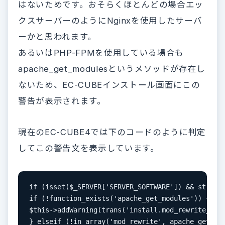
はないためです。おそらくほとんどの場合エッ
クスサーバーのようにNginxを使用したサーバ
ーかと思われます。
あるいはPHP-FPMを使用している場合も
apache_get_modulesというメソッドが存在し
ないため、EC-CUBEインストール画面にこの
警告が表示されます。
現在のEC-CUBE4では下のコードのように判定
してこの警告文を表示しています。
if (isset($_SERVER['SERVER_SOFTWARE']) && strpos(
if (!function_exists('apache_get_modules')) {

$this->addWarning(trans('install.mod_rewrite_unkn
} elseif (!in_array('mod_rewrite', apache_get_mod