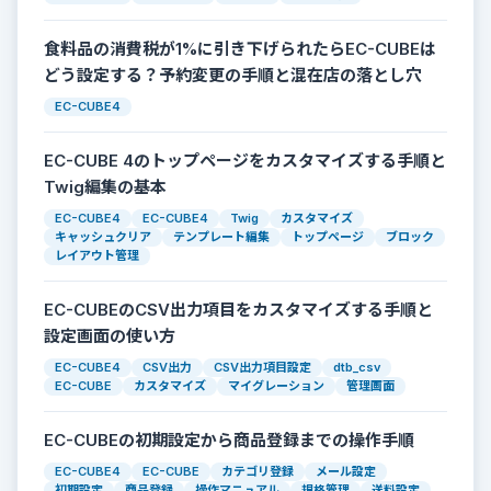
食料品の消費税が1%に引き下げられたらEC-CUBEは
どう設定する？予約変更の手順と混在店の落とし穴
EC-CUBE4
EC-CUBE 4のトップページをカスタマイズする手順と
Twig編集の基本
EC-CUBE4
EC-CUBE4
Twig
カスタマイズ
キャッシュクリア
テンプレート編集
トップページ
ブロック
レイアウト管理
EC-CUBEのCSV出力項目をカスタマイズする手順と
設定画面の使い方
EC-CUBE4
CSV出力
CSV出力項目設定
dtb_csv
EC-CUBE
カスタマイズ
マイグレーション
管理画面
EC-CUBEの初期設定から商品登録までの操作手順
EC-CUBE4
EC-CUBE
カテゴリ登録
メール設定
初期設定
商品登録
操作マニュアル
規格管理
送料設定