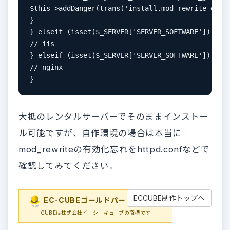
$this->addDanger(trans('install.mod_rewrite_disab
}

} elseif (isset($_SERVER['SERVER_SOFTWARE']) && s
// iis

} elseif (isset($_SERVER['SERVER_SOFTWARE']) && s
// nginx

大抵のレンタルサーバーでそのままインストー
ル可能ですが、自作環境の場合は本当に
mod_rewriteの有効化忘れをhttpd.confなどで
確認してみてください。
ECCUBE制作トップへ
EC-CUBEゴールドパートナー
EC-
CUBEは株式会社イーシーキューブの商標です