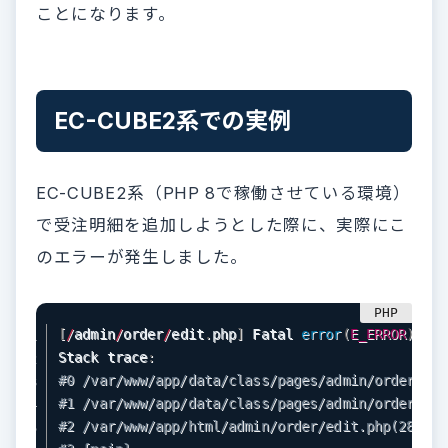
ことになります。
EC-CUBE2系での実例
EC-CUBE2系（PHP 8で稼働させている環境）
で受注明細を追加しようとした際に、実際にこ
のエラーが発生しました。
[
/
admin
/
order
/
edit
.
php
]
 Fatal 
error
(
E_ERROR
)
:
 Un
Stack trace
:
#0 /var/www/app/data/class/pages/admin/order/LC_
#1 /var/www/app/data/class/pages/admin/order/LC_
#2 /var/www/app/html/admin/order/edit.php(28): L