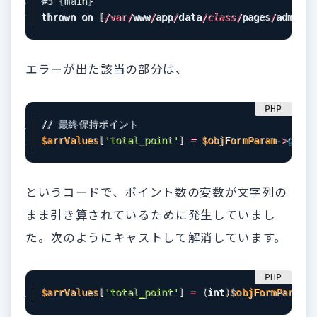
#3 {main}
thrown on 
[
/
var
/
www
/
app
/
data
/
class
/
pages
/
admin
/
o
エラーが出た該当の部分は、
// 最終保持ポイント
$arrValues
[
'total_point'
]
=
$objFormParam
-
>
getVa
というコードで、ポイント数の変数が文字列の
まま引き算されているために発生していまし
た。次のようにキャストして解消しています。
$arrValues
[
'total_point'
]
=
(
int
)
$objFormParam
-
>