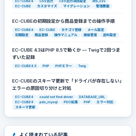
EC-CUBE4
CSV出力
CSV出力項目設定
dtb_csv
EC-CUBE
カスタマイズ
マイグレーション
管理画面
EC-CUBEの初期設定から商品登録までの操作手順
EC-CUBE4
EC-CUBE
カテゴリ登録
メール設定
初期設定
商品登録
操作マニュアル
規格管理
送料設定
EC-CUBE 4.3はPHP 8.5で動くか — Twigで2回つま
ずいた記録
EC-CUBE4.3
PHP
PHPエラー
Twig
EC-CUBEのスキーマ更新で「ドライバが存在しない」
エラーの原因切り分けと対処
EC-CUBE4
could not find driver
DATABASE_URL
EC-CUBE4
pdo_mysql
PDO拡張
PHP
エラー対応
スキーマ更新
よく読まれている記事