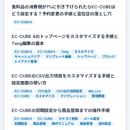
食料品の消費税が1%に引き下げられたらEC-CUBEは
どう設定する？予約変更の手順と混在店の落とし穴
EC-CUBE4
EC-CUBE 4のトップページをカスタマイズする手順と
Twig編集の基本
EC-CUBE4
EC-CUBE4
Twig
カスタマイズ
キャッシュクリア
テンプレート編集
トップページ
ブロック
レイアウト管理
EC-CUBEのCSV出力項目をカスタマイズする手順と
設定画面の使い方
EC-CUBE4
CSV出力
CSV出力項目設定
dtb_csv
EC-CUBE
カスタマイズ
マイグレーション
管理画面
EC-CUBEの初期設定から商品登録までの操作手順
EC-CUBE4
EC-CUBE
カテゴリ登録
メール設定
初期設定
商品登録
操作マニュアル
規格管理
送料設定