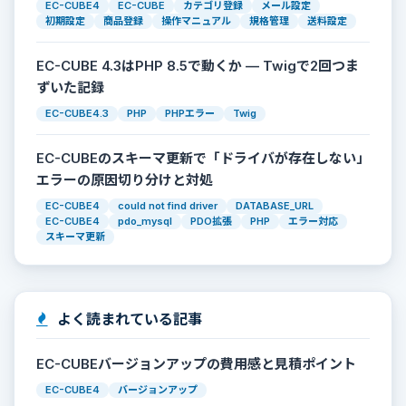
EC-CUBE4
EC-CUBE
カテゴリ登録
メール設定
初期設定
商品登録
操作マニュアル
規格管理
送料設定
EC-CUBE 4.3はPHP 8.5で動くか — Twigで2回つま
ずいた記録
EC-CUBE4.3
PHP
PHPエラー
Twig
EC-CUBEのスキーマ更新で「ドライバが存在しない」
エラーの原因切り分けと対処
EC-CUBE4
could not find driver
DATABASE_URL
EC-CUBE4
pdo_mysql
PDO拡張
PHP
エラー対応
スキーマ更新
よく読まれている記事
EC-CUBEバージョンアップの費用感と見積ポイント
EC-CUBE4
バージョンアップ