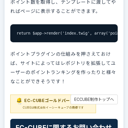
ポイント数を取得し、テンプレートに渡してや
ればページに表示することができます。
return $app->render('index.twig', array('point' 
ポイントプラグインの仕組みを押さえておけ
ば、サイトによってはレポジトリを拡張してユ
ーザーのポイントランキングを作ったりと様々
なことができそうです！
ECCUBE制作トップへ
EC-CUBEゴールドパートナー
EC-
CUBEは株式会社イーシーキューブの商標です
EC-CUBEに関するお問い合わせ