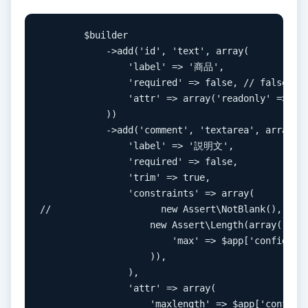
        $builder

            ->add('id', 'text', array(

                'label' => '商品',

                'required' => false, // falseに変
                'attr' => array('readonly' => 're
            ))

            ->add('comment', 'textarea', array(

                'label' => '説明文',

                'required' => false,

                'trim' => true,

                'constraints' => array(

//                    new Assert\NotBlank(), 
                    new Assert\Length(array(

                        'max' => $app['config']['
                    )),

                ),

                'attr' => array(

                    'maxlength' => $app['config']