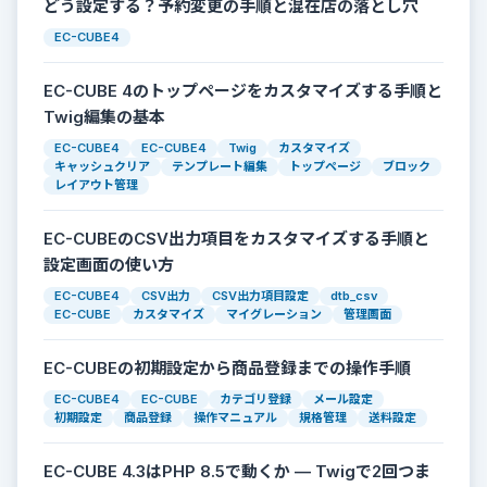
どう設定する？予約変更の手順と混在店の落とし穴
EC-CUBE4
EC-CUBE 4のトップページをカスタマイズする手順と
Twig編集の基本
EC-CUBE4
EC-CUBE4
Twig
カスタマイズ
キャッシュクリア
テンプレート編集
トップページ
ブロック
レイアウト管理
EC-CUBEのCSV出力項目をカスタマイズする手順と
設定画面の使い方
EC-CUBE4
CSV出力
CSV出力項目設定
dtb_csv
EC-CUBE
カスタマイズ
マイグレーション
管理画面
EC-CUBEの初期設定から商品登録までの操作手順
EC-CUBE4
EC-CUBE
カテゴリ登録
メール設定
初期設定
商品登録
操作マニュアル
規格管理
送料設定
EC-CUBE 4.3はPHP 8.5で動くか — Twigで2回つま