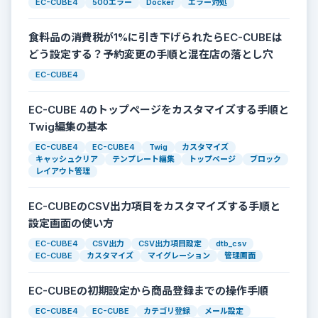
EC-CUBE4
500エラー
Docker
エラー対処
食料品の消費税が1%に引き下げられたらEC-CUBEは
どう設定する？予約変更の手順と混在店の落とし穴
EC-CUBE4
EC-CUBE 4のトップページをカスタマイズする手順と
Twig編集の基本
EC-CUBE4
EC-CUBE4
Twig
カスタマイズ
キャッシュクリア
テンプレート編集
トップページ
ブロック
レイアウト管理
EC-CUBEのCSV出力項目をカスタマイズする手順と
設定画面の使い方
EC-CUBE4
CSV出力
CSV出力項目設定
dtb_csv
EC-CUBE
カスタマイズ
マイグレーション
管理画面
EC-CUBEの初期設定から商品登録までの操作手順
EC-CUBE4
EC-CUBE
カテゴリ登録
メール設定