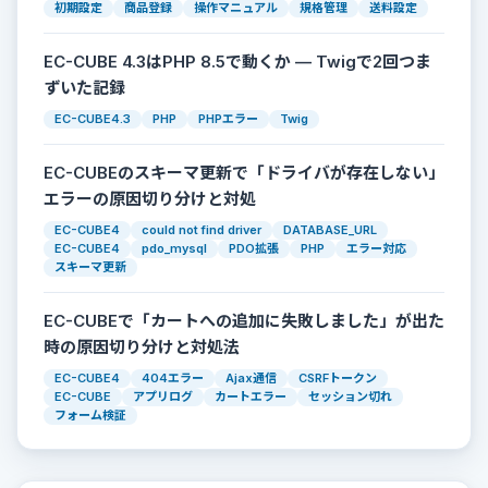
初期設定
商品登録
操作マニュアル
規格管理
送料設定
EC-CUBE 4.3はPHP 8.5で動くか — Twigで2回つま
ずいた記録
EC-CUBE4.3
PHP
PHPエラー
Twig
EC-CUBEのスキーマ更新で「ドライバが存在しない」
エラーの原因切り分けと対処
EC-CUBE4
could not find driver
DATABASE_URL
EC-CUBE4
pdo_mysql
PDO拡張
PHP
エラー対応
スキーマ更新
EC-CUBEで「カートへの追加に失敗しました」が出た
時の原因切り分けと対処法
EC-CUBE4
404エラー
Ajax通信
CSRFトークン
EC-CUBE
アプリログ
カートエラー
セッション切れ
フォーム検証