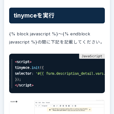
tinymceを実行
{% block javascript %}〜{% endblock
javascript %}の間に下記を記載してください。
<
script
>
tinymce
.
init
(
{
selector
:
'#{{ form.description_detail.vars.id }
}
)
;
<
/
script
>