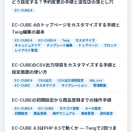
どう設定する？予約変更の手順と混在店の落とし穴
EC-CUBE4
EC-CUBE 4のトップページをカスタマイズする手順と
Twig編集の基本
EC-CUBE4
EC-CUBE4
Twig
カスタマイズ
キャッシュクリア
テンプレート編集
トップページ
ブロック
レイアウト管理
EC-CUBEのCSV出力項目をカスタマイズする手順と
設定画面の使い方
EC-CUBE4
CSV出力
CSV出力項目設定
dtb_csv
EC-CUBE
カスタマイズ
マイグレーション
管理画面
EC-CUBEの初期設定から商品登録までの操作手順
EC-CUBE4
EC-CUBE
カテゴリ登録
メール設定
初期設定
商品登録
操作マニュアル
規格管理
送料設定
EC-CUBE 4.3はPHP 8.5で動くか — Twigで2回つま