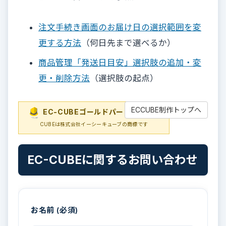
注文手続き画面のお届け日の選択範囲を変
更する方法
（何日先まで選べるか）
商品管理「発送日目安」選択肢の追加・変
更・削除方法
（選択肢の起点）
ECCUBE制作トップへ
EC-CUBEゴールドパートナー
EC-
CUBEは株式会社イーシーキューブの商標です
EC-CUBEに関するお問い合わせ
お名前 (必須)