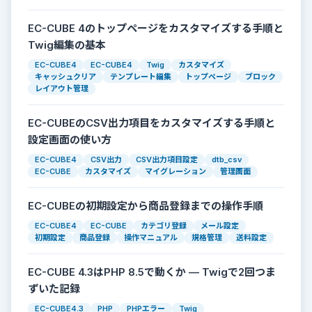
EC-CUBE 4のトップページをカスタマイズする手順と
Twig編集の基本
EC-CUBE4
EC-CUBE4
Twig
カスタマイズ
キャッシュクリア
テンプレート編集
トップページ
ブロック
レイアウト管理
EC-CUBEのCSV出力項目をカスタマイズする手順と
設定画面の使い方
EC-CUBE4
CSV出力
CSV出力項目設定
dtb_csv
EC-CUBE
カスタマイズ
マイグレーション
管理画面
EC-CUBEの初期設定から商品登録までの操作手順
EC-CUBE4
EC-CUBE
カテゴリ登録
メール設定
初期設定
商品登録
操作マニュアル
規格管理
送料設定
EC-CUBE 4.3はPHP 8.5で動くか — Twigで2回つま
ずいた記録
EC-CUBE4.3
PHP
PHPエラー
Twig