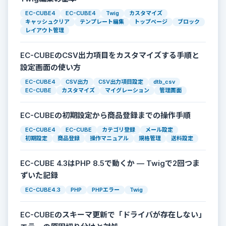
EC-CUBE4
EC-CUBE4
Twig
カスタマイズ
キャッシュクリア
テンプレート編集
トップページ
ブロック
レイアウト管理
EC-CUBEのCSV出力項目をカスタマイズする手順と
設定画面の使い方
EC-CUBE4
CSV出力
CSV出力項目設定
dtb_csv
EC-CUBE
カスタマイズ
マイグレーション
管理画面
EC-CUBEの初期設定から商品登録までの操作手順
EC-CUBE4
EC-CUBE
カテゴリ登録
メール設定
初期設定
商品登録
操作マニュアル
規格管理
送料設定
EC-CUBE 4.3はPHP 8.5で動くか — Twigで2回つま
ずいた記録
EC-CUBE4.3
PHP
PHPエラー
Twig
EC-CUBEのスキーマ更新で「ドライバが存在しない」