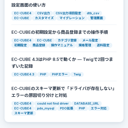
設定画面の使い方
EC-CUBE4
CSV出力
CSV出力項目設定
dtb_csv
EC-CUBE
カスタマイズ
マイグレーション
管理画面
EC-CUBEの初期設定から商品登録までの操作手順
EC-CUBE4
EC-CUBE
カテゴリ登録
メール設定
初期設定
商品登録
操作マニュアル
規格管理
送料設定
EC-CUBE 4.3はPHP 8.5で動くか — Twigで2回つま
ずいた記録
EC-CUBE4.3
PHP
PHPエラー
Twig
EC-CUBEのスキーマ更新で「ドライバが存在しない」
エラーの原因切り分けと対処
EC-CUBE4
could not find driver
DATABASE_URL
EC-CUBE4
pdo_mysql
PDO拡張
PHP
エラー対応
スキーマ更新