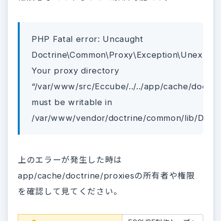
PHP Fatal error: Uncaught
Doctrine\Common\Proxy\Exception\Unexpect
Your proxy directory
“/var/www/src/Eccube/../../app/cache/doctri
must be writable in
/var/www/vendor/doctrine/common/lib/Doct
上のエラーが発生した時は
app/cache/doctrine/proxiesの所有者や権限
を確認して見てください。