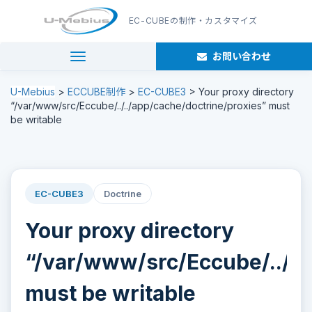
EC-CUBE
の制作・カスタマイズ
お問い合わせ
navigation
U-Mebius
>
ECCUBE制作
>
EC-CUBE3
>
Your proxy directory
“/var/www/src/Eccube/../../app/cache/doctrine/proxies” must
be writable
EC-CUBE3
Doctrine
Your proxy directory
“/var/www/src/Eccube/../..
must be writable