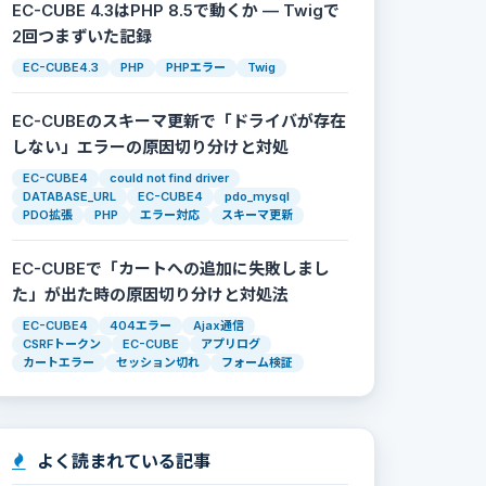
EC-CUBE 4.3はPHP 8.5で動くか — Twigで
2回つまずいた記録
EC-CUBE4.3
PHP
PHPエラー
Twig
EC-CUBEのスキーマ更新で「ドライバが存在
しない」エラーの原因切り分けと対処
EC-CUBE4
could not find driver
DATABASE_URL
EC-CUBE4
pdo_mysql
PDO拡張
PHP
エラー対応
スキーマ更新
EC-CUBEで「カートへの追加に失敗しまし
た」が出た時の原因切り分けと対処法
EC-CUBE4
404エラー
Ajax通信
CSRFトークン
EC-CUBE
アプリログ
カートエラー
セッション切れ
フォーム検証
よく読まれている記事