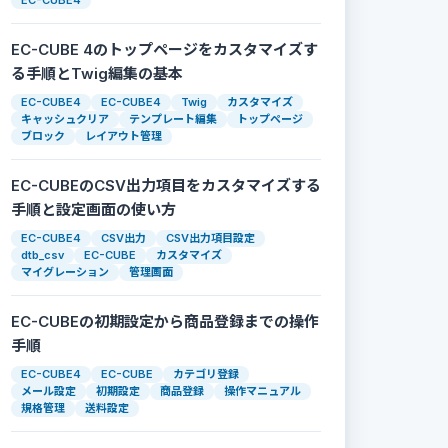
EC-CUBE4
EC-CUBE 4のトップページをカスタマイズす
る手順とTwig編集の基本
EC-CUBE4
EC-CUBE4
Twig
カスタマイズ
キャッシュクリア
テンプレート編集
トップページ
ブロック
レイアウト管理
EC-CUBEのCSV出力項目をカスタマイズする
手順と設定画面の使い方
EC-CUBE4
CSV出力
CSV出力項目設定
dtb_csv
EC-CUBE
カスタマイズ
ault('') != 'card' %} href="{{ url('gmo_mypage_change_c
マイグレーション
管理画面
EC-CUBEの初期設定から商品登録までの操作
手順
EC-CUBE4
EC-CUBE
カテゴリ登録
メール設定
初期設定
商品登録
操作マニュアル
規格管理
送料設定