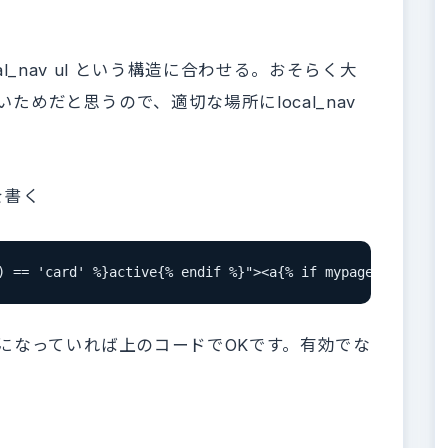
ocal_nav ul という構造に合わせる。おそらく大
無いためだと思うので、適切な場所にlocal_nav
を書く
') == 'card' %}active{% endif %}"><a{% if mypageno|def
効になっていれば上のコードでOKです。有効でな