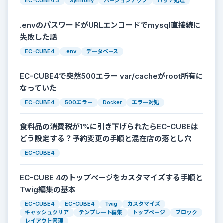
EC-CUBE4.3
Symfony
バージョンアップ
バッチ処理
.envのパスワードがURLエンコードでmysql直接続に
失敗した話
EC-CUBE4
.env
データベース
EC-CUBE4で突然500エラー var/cacheがroot所有に
なっていた
EC-CUBE4
500エラー
Docker
エラー対処
食料品の消費税が1%に引き下げられたらEC-CUBEは
どう設定する？予約変更の手順と混在店の落とし穴
EC-CUBE4
EC-CUBE 4のトップページをカスタマイズする手順と
Twig編集の基本
EC-CUBE4
EC-CUBE4
Twig
カスタマイズ
キャッシュクリア
テンプレート編集
トップページ
ブロック
レイアウト管理