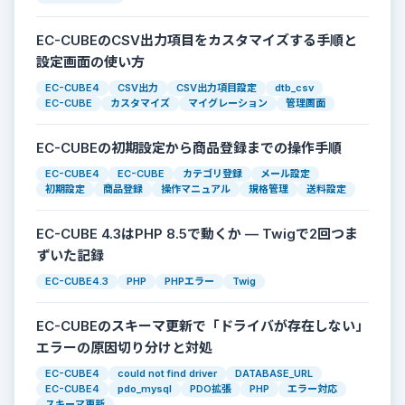
EC-CUBEのCSV出力項目をカスタマイズする手順と
設定画面の使い方
EC-CUBE4
CSV出力
CSV出力項目設定
dtb_csv
EC-CUBE
カスタマイズ
マイグレーション
管理画面
EC-CUBEの初期設定から商品登録までの操作手順
EC-CUBE4
EC-CUBE
カテゴリ登録
メール設定
初期設定
商品登録
操作マニュアル
規格管理
送料設定
EC-CUBE 4.3はPHP 8.5で動くか — Twigで2回つま
ずいた記録
EC-CUBE4.3
PHP
PHPエラー
Twig
EC-CUBEのスキーマ更新で「ドライバが存在しない」
エラーの原因切り分けと対処
EC-CUBE4
could not find driver
DATABASE_URL
EC-CUBE4
pdo_mysql
PDO拡張
PHP
エラー対応
スキーマ更新