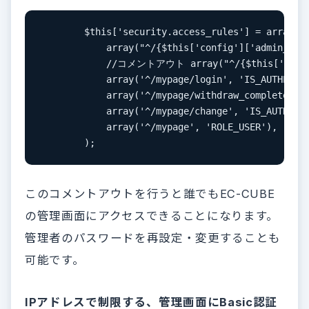
        $this['security.access_rules'] = array(

            array("^/{$this['config']['admin_rout
            //コメントアウト array("^/{$this['config'
            array('^/mypage/login', 'IS_AUTHENTIC
            array('^/mypage/withdraw_complete', '
            array('^/mypage/change', 'IS_AUTHENTI
            array('^/mypage', 'ROLE_USER'),

        );
このコメントアウトを行うと誰でもEC-CUBE
の管理画面にアクセスできることになります。
管理者のパスワードを再設定・変更することも
可能です。
IPアドレスで制限する、管理画面にBasic認証