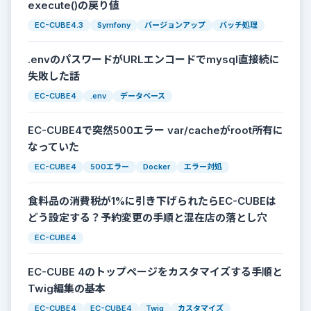
execute()の戻り値
EC-CUBE4.3
Symfony
バージョンアップ
バッチ処理
.envのパスワードがURLエンコードでmysql直接続に
失敗した話
EC-CUBE4
.env
データベース
EC-CUBE4で突然500エラー var/cacheがroot所有に
なっていた
EC-CUBE4
500エラー
Docker
エラー対処
食料品の消費税が1%に引き下げられたらEC-CUBEは
どう設定する？予約変更の手順と混在店の落とし穴
EC-CUBE4
EC-CUBE 4のトップページをカスタマイズする手順と
Twig編集の基本
EC-CUBE4
EC-CUBE4
Twig
カスタマイズ