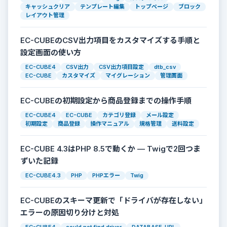
キャッシュクリア
テンプレート編集
トップページ
ブロック
レイアウト管理
EC-CUBEのCSV出力項目をカスタマイズする手順と
設定画面の使い方
EC-CUBE4
CSV出力
CSV出力項目設定
dtb_csv
EC-CUBE
カスタマイズ
マイグレーション
管理画面
EC-CUBEの初期設定から商品登録までの操作手順
EC-CUBE4
EC-CUBE
カテゴリ登録
メール設定
初期設定
商品登録
操作マニュアル
規格管理
送料設定
EC-CUBE 4.3はPHP 8.5で動くか — Twigで2回つま
ずいた記録
EC-CUBE4.3
PHP
PHPエラー
Twig
EC-CUBEのスキーマ更新で「ドライバが存在しない」
エラーの原因切り分けと対処
EC-CUBE4
could not find driver
DATABASE_URL