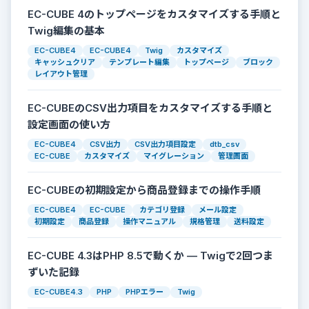
EC-CUBE 4のトップページをカスタマイズする手順と
Twig編集の基本
EC-CUBE4
EC-CUBE4
Twig
カスタマイズ
キャッシュクリア
テンプレート編集
トップページ
ブロック
レイアウト管理
EC-CUBEのCSV出力項目をカスタマイズする手順と
設定画面の使い方
EC-CUBE4
CSV出力
CSV出力項目設定
dtb_csv
EC-CUBE
カスタマイズ
マイグレーション
管理画面
EC-CUBEの初期設定から商品登録までの操作手順
EC-CUBE4
EC-CUBE
カテゴリ登録
メール設定
初期設定
商品登録
操作マニュアル
規格管理
送料設定
EC-CUBE 4.3はPHP 8.5で動くか — Twigで2回つま
ずいた記録
EC-CUBE4.3
PHP
PHPエラー
Twig