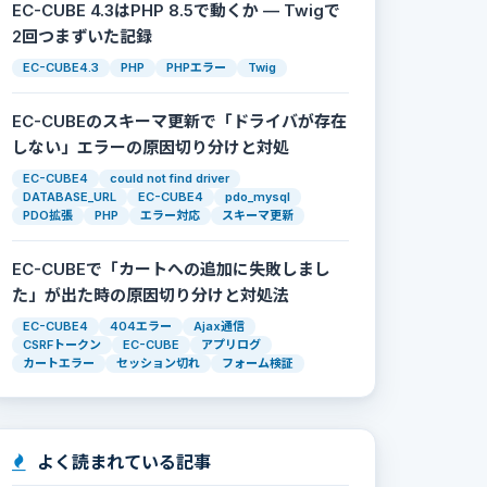
EC-CUBE 4.3はPHP 8.5で動くか — Twigで
2回つまずいた記録
EC-CUBE4.3
PHP
PHPエラー
Twig
EC-CUBEのスキーマ更新で「ドライバが存在
しない」エラーの原因切り分けと対処
EC-CUBE4
could not find driver
DATABASE_URL
EC-CUBE4
pdo_mysql
PDO拡張
PHP
エラー対応
スキーマ更新
EC-CUBEで「カートへの追加に失敗しまし
た」が出た時の原因切り分けと対処法
EC-CUBE4
404エラー
Ajax通信
CSRFトークン
EC-CUBE
アプリログ
カートエラー
セッション切れ
フォーム検証
よく読まれている記事