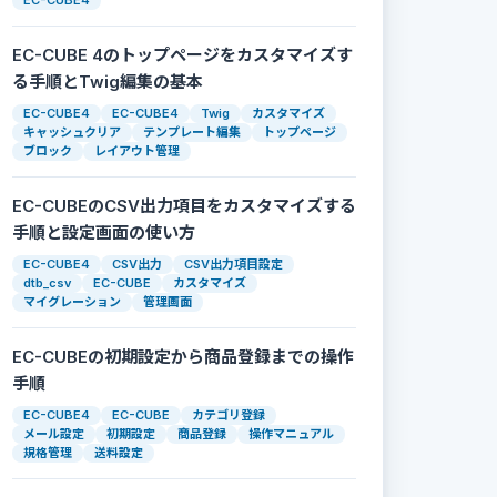
EC-CUBE4
EC-CUBE 4のトップページをカスタマイズす
る手順とTwig編集の基本
EC-CUBE4
EC-CUBE4
Twig
カスタマイズ
キャッシュクリア
テンプレート編集
トップページ
ブロック
レイアウト管理
EC-CUBEのCSV出力項目をカスタマイズする
手順と設定画面の使い方
EC-CUBE4
CSV出力
CSV出力項目設定
dtb_csv
EC-CUBE
カスタマイズ
マイグレーション
管理画面
EC-CUBEの初期設定から商品登録までの操作
手順
EC-CUBE4
EC-CUBE
カテゴリ登録
メール設定
初期設定
商品登録
操作マニュアル
規格管理
送料設定