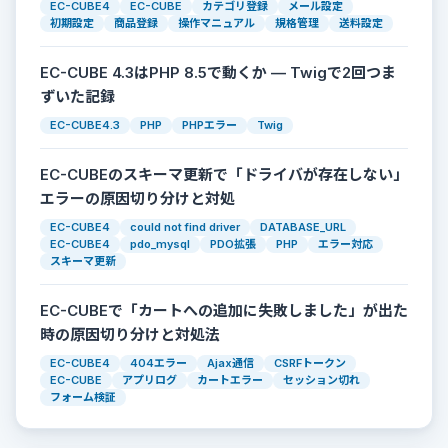
EC-CUBE4
EC-CUBE
カテゴリ登録
メール設定
初期設定
商品登録
操作マニュアル
規格管理
送料設定
EC-CUBE 4.3はPHP 8.5で動くか — Twigで2回つま
ずいた記録
EC-CUBE4.3
PHP
PHPエラー
Twig
EC-CUBEのスキーマ更新で「ドライバが存在しない」
エラーの原因切り分けと対処
EC-CUBE4
could not find driver
DATABASE_URL
EC-CUBE4
pdo_mysql
PDO拡張
PHP
エラー対応
スキーマ更新
EC-CUBEで「カートへの追加に失敗しました」が出た
時の原因切り分けと対処法
EC-CUBE4
404エラー
Ajax通信
CSRFトークン
EC-CUBE
アプリログ
カートエラー
セッション切れ
フォーム検証