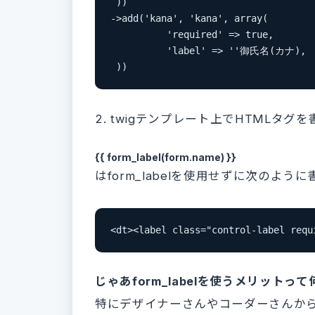
 ))

->add('kana', 'kana', array(

          'required' => true,

          'label' => ''御氏名(カナ),

 ))
2. twigテンプレート上でHTMLタグ
{{ form_label(form.name) }}
はform_labelを使用せずに次のよ
<dt><label class="control-label re
じゃあform_labelを使うメリットって
特にデザイナーさんやコーダーさんか