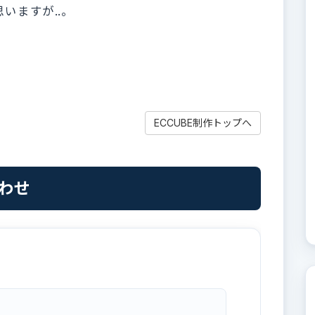
思いますが..。
。
。
ECCUBE制作トップへ
合わせ