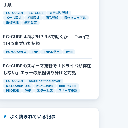
手順
EC-CUBE4
EC-CUBE
カテゴリ登録
メール設定
初期設定
商品登録
操作マニュアル
規格管理
送料設定
EC-CUBE 4.3はPHP 8.5で動くか — Twigで
2回つまずいた記録
EC-CUBE4.3
PHP
PHPエラー
Twig
EC-CUBEのスキーマ更新で「ドライバが存在
しない」エラーの原因切り分けと対処
EC-CUBE4
could not find driver
DATABASE_URL
EC-CUBE4
pdo_mysql
PDO拡張
PHP
エラー対応
スキーマ更新
よく読まれている記事