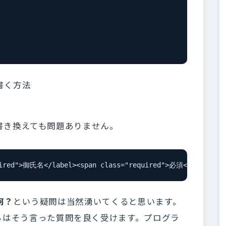
を書く方法
うに書き換えても問題ありません。
quired">御氏名</label><span class="required">必須</span></d
何？
という疑問は当然湧いてくると思います。
らはそう言った質問を良く受けます。プログラ