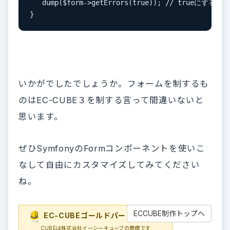
   dump($form->getErrors(true)); // trueに
}
いかがでしたでしょうか。フォームを制するも
のはEC-CUBE３を制する言って間違いないと
思います。
ぜひSymfonyのFormコンポーネントを使いこ
なして自由にカスタマイズしてみてください
ね。
ECCUBE制作トップへ
EC-CUBEゴールドパートナー
EC-
CUBEは株式会社イーシーキューブの商標です