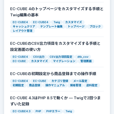
EC-CUBE 4のトップページをカスタマイズする手順と
Twig編集の基本
EC-CUBE4
EC-CUBE4
Twig
カスタマイズ
キャッシュクリア
テンプレート編集
トップページ
ブロック
レイアウト管理
EC-CUBEのCSV出力項目をカスタマイズする手順と
設定画面の使い方
EC-CUBE4
CSV出力
CSV出力項目設定
dtb_csv
EC-CUBE
カスタマイズ
マイグレーション
管理画面
EC-CUBEの初期設定から商品登録までの操作手順
EC-CUBE4
EC-CUBE
カテゴリ登録
メール設定
初期設定
商品登録
操作マニュアル
規格管理
送料設定
EC-CUBE 4.3はPHP 8.5で動くか — Twigで2回つま
ずいた記録
EC-CUBE4.3
PHP
PHPエラー
Twig