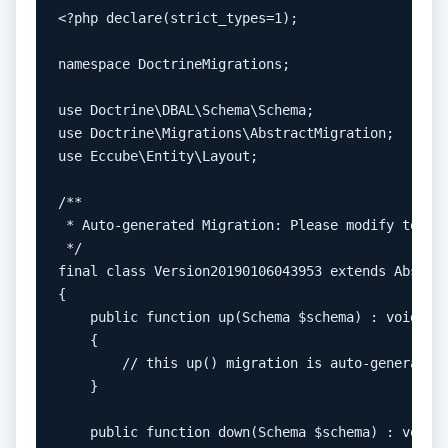
<?php declare(strict_types=1);

namespace DoctrineMigrations;

use Doctrine\DBAL\Schema\Schema;

use Doctrine\Migrations\AbstractMigration;

use Eccube\Entity\Layout;

/**

 * Auto-generated Migration: Please modify to you
 */

final class Version20190106043953 extends Abstrac
{

    public function up(Schema $schema) : void

    {

        // this up() migration is auto-generated,
    }

    public function down(Schema $schema) : void
