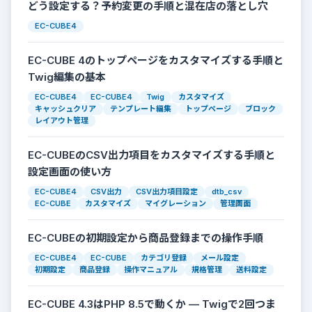
どう設定する？予約変更の手順と混在店の落とし穴
EC-CUBE4
EC-CUBE 4のトップページをカスタマイズする手順と
Twig編集の基本
EC-CUBE4
EC-CUBE4
Twig
カスタマイズ
キャッシュクリア
テンプレート編集
トップページ
ブロック
レイアウト管理
EC-CUBEのCSV出力項目をカスタマイズする手順と
設定画面の使い方
EC-CUBE4
CSV出力
CSV出力項目設定
dtb_csv
EC-CUBE
カスタマイズ
マイグレーション
管理画面
EC-CUBEの初期設定から商品登録までの操作手順
EC-CUBE4
EC-CUBE
カテゴリ登録
メール設定
初期設定
商品登録
操作マニュアル
規格管理
送料設定
EC-CUBE 4.3はPHP 8.5で動くか — Twigで2回つま