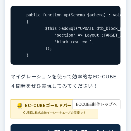
    public function up(Schema $schema) : void

    {

	    $this->addSql("UPDATE dtb_block_position SET section = :section, block_row = :block_row WHERE block_id IN (2,3)", [

	    	'section' => Layout::TARGET_ID_SIDE_LEFT,

	    	'block_row' => 1,

	    ]);

    }
マイグレーションを使って効率的なEC-CUBE
４開発をぜひ実現してみてください！
ECCUBE制作トップへ
EC-CUBEゴールドパートナー
EC-
CUBEは株式会社イーシーキューブの商標です