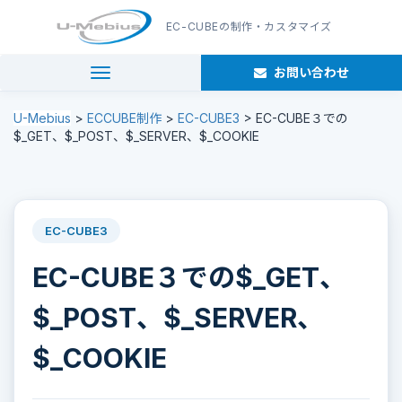
EC-CUBE
の制作・カスタマイズ
お問い合わせ
navigation
U-Mebius
>
ECCUBE制作
>
EC-CUBE3
>
EC-CUBE３での
$_GET、$_POST、$_SERVER、$_COOKIE
EC-CUBE3
EC-CUBE３での$_GET、
$_POST、$_SERVER、
$_COOKIE