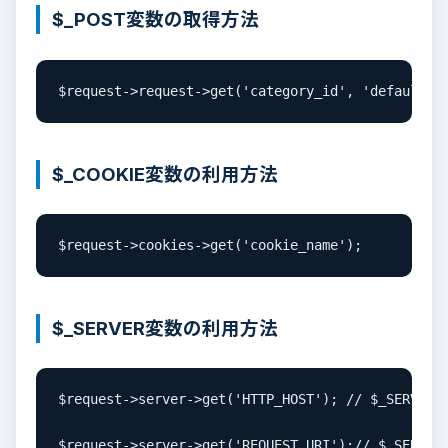
$_POST変数の取得方法
$request->request->get('category_id', 'default c
$_COOKIE変数の利用方法
$request->cookies->get('cookie_name');
$_SERVER変数の利用方法
$request->server->get('HTTP_HOST'); // $_SERVER['
$request->server->get('REQUEST_URI');// $_SERVER