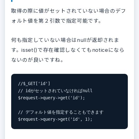
取得の際に値がセットされていない場合のデフ
ォルト値を第２引数で指定可能です。
何も指定していない場合はnullが返却されま
す。isset()で存在確認しなくてもnoticeになら
ないのが良いですね。
//$_GET['id']

// idがセットされていなければnull

$request->query->get('id');

// デフォルト値を指定することもできます

$request->query->get('id', 1);