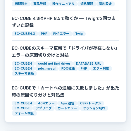
初期設定
商品登録
操作マニュアル
規格管理
送料設定
EC-CUBE 4.3はPHP 8.5で動くか — Twigで2回つま
ずいた記録
EC-CUBE4.3
PHP
PHPエラー
Twig
EC-CUBEのスキーマ更新で「ドライバが存在しない」
エラーの原因切り分けと対処
EC-CUBE4
could not find driver
DATABASE_URL
EC-CUBE4
pdo_mysql
PDO拡張
PHP
エラー対応
スキーマ更新
EC-CUBEで「カートへの追加に失敗しました」が出た
時の原因切り分けと対処法
EC-CUBE4
404エラー
Ajax通信
CSRFトークン
EC-CUBE
アプリログ
カートエラー
セッション切れ
フォーム検証