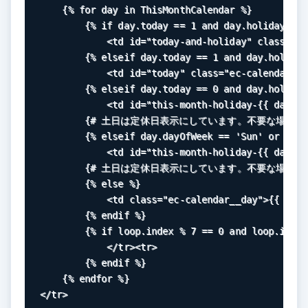
{% 
for 
day 
in 
ThisMonthCalendar 
%}
{% 
if 
day
.
today 
== 
1 
and 
day
.
holiday 
== 
            <
td 
id
="today-and-holiday" 
class
="ec
{% 
elseif 
day
.
today 
== 
1 
and 
day
.
holiday
            <
td 
id
="today" 
class
="ec-calendar__t
{% 
elseif 
day
.
today 
== 
0 
and 
day
.
holiday
            <
td 
id
="this-month-holiday-
{{ 
day
.
da
{# 
土日は定休日表示にしています。不要な場合は
{% 
elseif 
day
.
dayOfWeek 
== 
'Sun' 
or 
day
.
            <
td 
id
="this-month-holiday-
{{ 
day
.
da
{# 
土日は定休日表示にしています。不要な場合は
{% 
else 
%}
            <
td 
class
="ec-calendar__day"
>
{{ 
day
.
{% 
endif 
%}
{% 
if 
loop
.
index 
% 
7 
== 
0 
and 
loop
.
index
            </
tr
><
tr
>

{% 
endif 
%}
{% 
endfor 
%}
</
tr
>