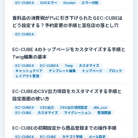
EC-CUBE4
500エラー
Docker
エラー対処
食料品の消費税が1%に引き下げられたらEC-CUBEは
どう設定する？予約変更の手順と混在店の落とし穴
EC-CUBE4
EC-CUBE 4のトップページをカスタマイズする手順と
Twig編集の基本
EC-CUBE4
EC-CUBE4
Twig
カスタマイズ
キャッシュクリア
テンプレート編集
トップページ
ブロック
レイアウト管理
EC-CUBEのCSV出力項目をカスタマイズする手順と
設定画面の使い方
EC-CUBE4
CSV出力
CSV出力項目設定
dtb_csv
EC-CUBE
カスタマイズ
マイグレーション
管理画面
EC-CUBEの初期設定から商品登録までの操作手順
EC-CUBE4
EC-CUBE
カテゴリ登録
メール設定