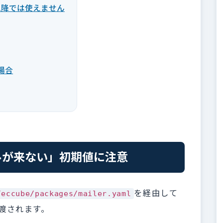
.2以降では使えません
の場合
ルが来ない」初期値に注意
を経由して
/eccube/packages/mailer.yaml
）に渡されます。