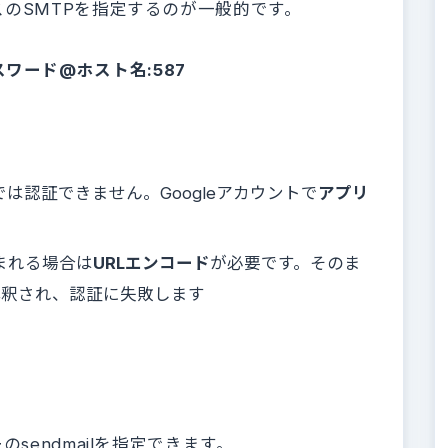
のSMTPを指定するのが一般的です。
:パスワード@ホスト名:587
では認証できません。Googleアカウントで
アプリ
まれる場合は
URLエンコード
が必要です。そのま
解釈され、認証に失敗します
sendmailを指定できます。