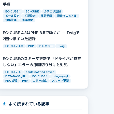
手順
EC-CUBE4
EC-CUBE
カテゴリ登録
メール設定
初期設定
商品登録
操作マニュアル
規格管理
送料設定
EC-CUBE 4.3はPHP 8.5で動くか — Twigで
2回つまずいた記録
EC-CUBE4.3
PHP
PHPエラー
Twig
EC-CUBEのスキーマ更新で「ドライバが存在
しない」エラーの原因切り分けと対処
EC-CUBE4
could not find driver
DATABASE_URL
EC-CUBE4
pdo_mysql
PDO拡張
PHP
エラー対応
スキーマ更新
よく読まれている記事