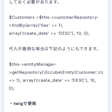
しておく必要があります。
$Customers =$this->customerRepository-
>findBy(array(‘Sex’ => 1),
array(‘create_date’ => ‘DESC’), 10, 0);
代入が面倒な場合は下記のようにもできます。
$this->entityManager-
>getRepository(\Eccube\Entity\Customer::class)
=> 1), array(‘create_date’ => ‘DESC’), 10,
0);
・twigで使用