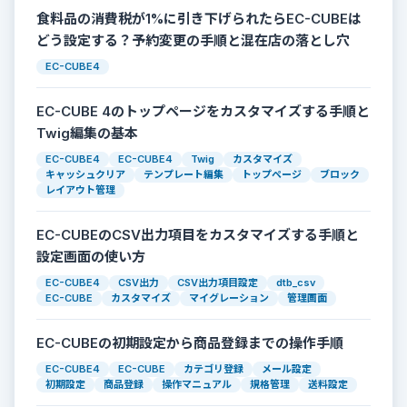
食料品の消費税が1%に引き下げられたらEC-CUBEは
どう設定する？予約変更の手順と混在店の落とし穴
EC-CUBE4
EC-CUBE 4のトップページをカスタマイズする手順と
Twig編集の基本
EC-CUBE4
EC-CUBE4
Twig
カスタマイズ
キャッシュクリア
テンプレート編集
トップページ
ブロック
レイアウト管理
EC-CUBEのCSV出力項目をカスタマイズする手順と
設定画面の使い方
EC-CUBE4
CSV出力
CSV出力項目設定
dtb_csv
EC-CUBE
カスタマイズ
マイグレーション
管理画面
EC-CUBEの初期設定から商品登録までの操作手順
EC-CUBE4
EC-CUBE
カテゴリ登録
メール設定
初期設定
商品登録
操作マニュアル
規格管理
送料設定