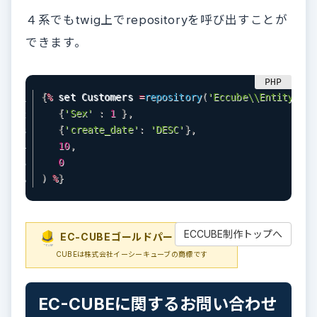
４系でもtwig上でrepositoryを呼び出すことが
できます。
{
%
 set Customers 
=
repository
(
'Eccube\\Entity\\Cu
{
'Sex'
:
1
}
,
{
'create_date'
:
'DESC'
}
,
10
,
0
)
%
}
ECCUBE制作トップへ
EC-CUBEゴールドパートナー
EC-
CUBEは株式会社イーシーキューブの商標です
EC-CUBEに関するお問い合わせ