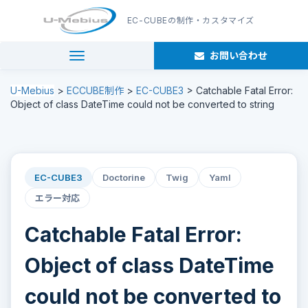
EC-CUBE
の制作・カスタマイズ
お問い合わせ
navigation
U-Mebius
>
ECCUBE制作
>
EC-CUBE3
>
Catchable Fatal Error:
Object of class DateTime could not be converted to string
EC-CUBE3
Doctorine
Twig
Yaml
エラー対応
Catchable Fatal Error:
Object of class DateTime
could not be converted to