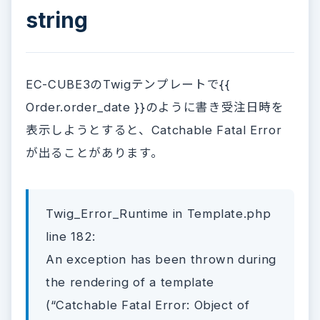
string
EC-CUBE3のTwigテンプレートで{{
Order.order_date }}のように書き受注日時を
表示しようとすると、Catchable Fatal Error
が出ることがあります。
Twig_Error_Runtime in Template.php
line 182:
An exception has been thrown during
the rendering of a template
(“Catchable Fatal Error: Object of