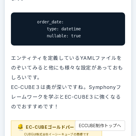
        order_date:

            type: datetime

            nullable: true
エンティティを定義しているYAMLファイルを
のぞいてみると他にも様々な設定があっておも
しろいです。
EC-CUBE３は奥が深いですね。Symphonyフ
レームワークを学ぶとEC-CUBE３に強くなる
のでおすすめです！
ECCUBE制作トップへ
EC-CUBEゴールドパートナー
EC-
CUBEは株式会社イーシーキューブの商標です