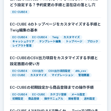
どう設定する？予約変更の手順と混在店の落とし穴
EC-CUBE4
EC-CUBE 4のトップページをカスタマイズする手順と
Twig編集の基本
EC-CUBE4
EC-CUBE4
Twig
カスタマイズ
キャッシュクリア
テンプレート編集
トップページ
ブロック
レイアウト管理
EC-CUBEのCSV出力項目をカスタマイズする手順と
設定画面の使い方
EC-CUBE4
CSV出力
CSV出力項目設定
dtb_csv
EC-CUBE
カスタマイズ
マイグレーション
管理画面
EC-CUBEの初期設定から商品登録までの操作手順
EC-CUBE4
EC-CUBE
カテゴリ登録
メール設定
初期設定
商品登録
操作マニュアル
規格管理
送料設定
EC-CUBE 4.3はPHP 8.5で動くか — Twigで2回つま