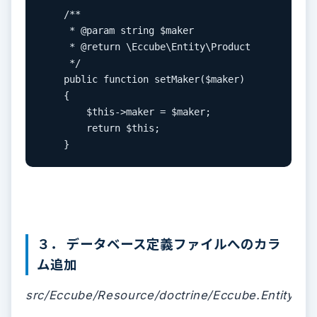
    /**

     * @param string $maker

     * @return \Eccube\Entity\Product

     */

    public function setMaker($maker)

    {

        $this->maker = $maker;

        return $this;

    }
３． データベース定義ファイルへのカラ
ム追加
src/Eccube/Resource/doctrine/Eccube.Entity.Pr