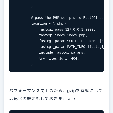
        }

        # pass the PHP scripts to FastCGI server 
        location ~ \.php {

            fastcgi_pass 127.0.0.1:9000;

            fastcgi_index index.php;

            fastcgi_param SCRIPT_FILENAME $docume
            fastcgi_param PATH_INFO $fastcgi_scri
            include fastcgi_params;

            try_files $uri =404;

        }
パフォーマンス向上のため、gzipを有効にして
高速化の設定もしておきましょう。