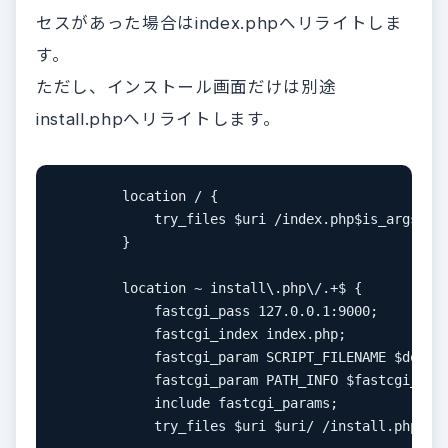
セスがあった場合はindex.phpへリライトしま
す。
ただし、インストール画面だけは別途
install.phpへリライトします。
        location / {

            try_files $uri /index.php$is_args$arg
        }

        location ~ install\.php\/.+$ {

            fastcgi_pass 127.0.0.1:9000;

            fastcgi_index index.php;

            fastcgi_param SCRIPT_FILENAME $docume
            fastcgi_param PATH_INFO $fastcgi_scri
            include fastcgi_params;

            try_files $uri $uri/ /install.php;
