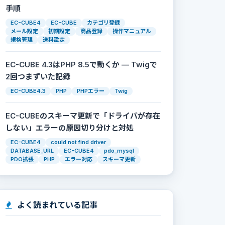
手順
EC-CUBE4
EC-CUBE
カテゴリ登録
メール設定
初期設定
商品登録
操作マニュアル
規格管理
送料設定
EC-CUBE 4.3はPHP 8.5で動くか — Twigで
2回つまずいた記録
EC-CUBE4.3
PHP
PHPエラー
Twig
EC-CUBEのスキーマ更新で「ドライバが存在
しない」エラーの原因切り分けと対処
EC-CUBE4
could not find driver
DATABASE_URL
EC-CUBE4
pdo_mysql
PDO拡張
PHP
エラー対応
スキーマ更新
よく読まれている記事