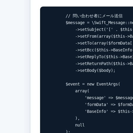
        // 問い合わせ者にメール送信

        $message = \Swift_Message::ne
            ->setSubject('[' . $
            ->setFrom(array($this->B
            ->setTo(array($formData['
            ->setBcc($this->BaseInfo-
            ->setReplyTo($this->BaseI
            ->setReturnPath($this->Ba
            ->setBody($body);

        $event = new EventArgs(

            array(

                'message' => $message
                'formData' => $formDa
                'BaseInfo' => $this->
            ),

            null

        );
