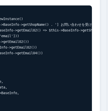
wInstance()

this->BaseInfo->getShopName() . '] お問い合わせを受け付けました。
aseInfo->getEmail02() => $this->BaseInfo->getShopName()))
email']))

>getEmail02())

nfo->getEmail02())

seInfo->getEmail04())

,

ta,

BaseInfo,
