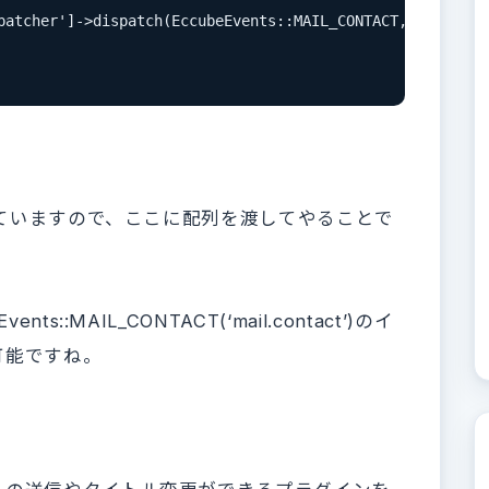
patcher']->dispatch(EccubeEvents::MAIL_CONTACT, $event);

していますので、ここに配列を渡してやることで
。
::MAIL_CONTACT(‘mail.contact’)のイ
可能ですね。