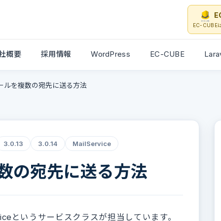
E
EC-CUB
社概要
採用情報
WordPress
EC-CUBE
Lara
ールを複数の宛先に送る方法
3.0.13
3.0.14
MailService
数の宛先に送る方法
erviceというサービスクラスが担当しています。