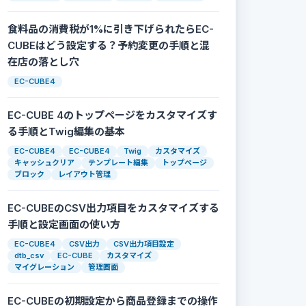
食料品の消費税が1%に引き下げられたらEC-
CUBEはどう設定する？予約変更の手順と混
在店の落とし穴
')

EC-CUBE4


EC-CUBE 4のトップページをカスタマイズす
る手順とTwig編集の基本
EC-CUBE4
EC-CUBE4
Twig
カスタマイズ
キャッシュクリア
テンプレート編集
トップページ
ブロック
レイアウト管理
EC-CUBEのCSV出力項目をカスタマイズする
手順と設定画面の使い方
EC-CUBE4
CSV出力
CSV出力項目設定
dtb_csv
EC-CUBE
カスタマイズ
マイグレーション
管理画面
EC-CUBEの初期設定から商品登録までの操作