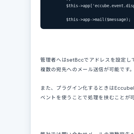
        $this->app['eccube.event.dis
        $this->app->mail($message);
管理者へはsetBccでアドレスを設定
複数の宛先へのメール送信が可能です
また、プラグイン化するときはEccubeEvents
ベントを使うことで処理を挟むことが