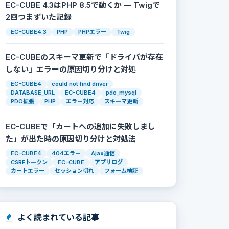
EC-CUBE 4.3はPHP 8.5で動くか — Twigで
2回つまずいた記録
EC-CUBE4.3
PHP
PHPエラー
Twig
EC-CUBEのスキーマ更新で「ドライバが存在
しない」エラーの原因切り分けと対処
EC-CUBE4
could not find driver
DATABASE_URL
EC-CUBE4
pdo_mysql
PDO拡張
PHP
エラー対応
スキーマ更新
EC-CUBEで「カートへの追加に失敗しまし
た」が出た時の原因切り分けと対処法
EC-CUBE4
404エラー
Ajax通信
CSRFトークン
EC-CUBE
アプリログ
カートエラー
セッション切れ
フォーム検証
よく読まれている記事