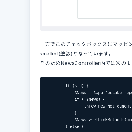
一方でこのチェックボックスにマッピングさ
smallint(整数)となっています。
そのためNewsController内では
        if ($id) {

            $News = $app['eccube.rep
            if (!$News) {

                throw new NotFoundHtt
            }

            $News->setLinkMethod(
        } else {
