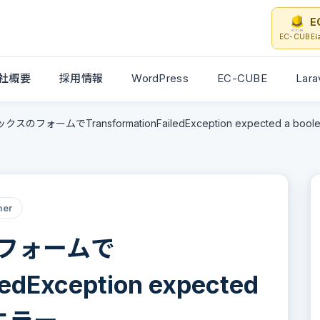
E
EC-CUB
社概要
採用情報
WordPress
EC-CUBE
Lara
のフォームでTransformationFailedException expected a b
mer
フォームで
ledException expected