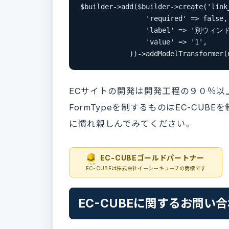
$builder->add($builder->create('link
                'required' => false,

                'label' => '別ウィ
                'value' => '1',

            ))->addModelTransformer(
ECサイトの開発は開発工程の９０％以
FormTypeを制するものはEC-CUB
に慣れ親しんでみてください。
EC-CUBEゴールドパートナー
EC-CUBEは株式会社イーシーキューブの商標です
EC-CUBEに関するお問い