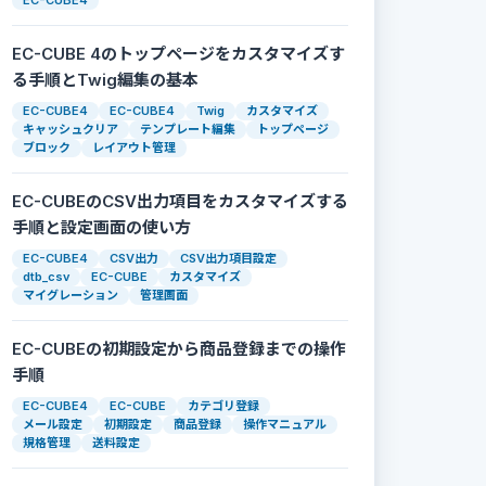
EC-CUBE4
EC-CUBE 4のトップページをカスタマイズす
る手順とTwig編集の基本
EC-CUBE4
EC-CUBE4
Twig
カスタマイズ
キャッシュクリア
テンプレート編集
トップページ
ブロック
レイアウト管理
EC-CUBEのCSV出力項目をカスタマイズする
手順と設定画面の使い方
EC-CUBE4
CSV出力
CSV出力項目設定
dtb_csv
EC-CUBE
カスタマイズ
マイグレーション
管理画面
EC-CUBEの初期設定から商品登録までの操作
手順
EC-CUBE4
EC-CUBE
カテゴリ登録
メール設定
初期設定
商品登録
操作マニュアル
規格管理
送料設定