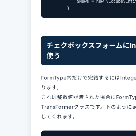
            $News = new \Eccube\Entit
        }
チェクボックスフォームにIntege
使う
FormType内だけで完結するにはInteger
ります。
これは整数値が渡された場合にFormTy
TransFormerクラスです。下のようにa
してくれます。