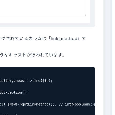
れているカラムは「link_method」で
次のようなキャストが行われています。
ository.news']->find($id);

pException();

(bool) $News->getLinkMethod()); // intをbooleanにキャストして