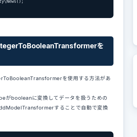
y\News();

rToBooleanTransformerを
ToBooleanTransformerを使用する方法があ
peがbooleanに変換してデータを扱うための
ddModelTransformerすることで自動で変換