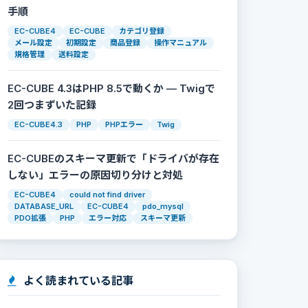
手順
EC-CUBE4
EC-CUBE
カテゴリ登録
メール設定
初期設定
商品登録
操作マニュアル
規格管理
送料設定
EC-CUBE 4.3はPHP 8.5で動くか — Twigで
2回つまずいた記録
EC-CUBE4.3
PHP
PHPエラー
Twig
EC-CUBEのスキーマ更新で「ドライバが存在
しない」エラーの原因切り分けと対処
EC-CUBE4
could not find driver
DATABASE_URL
EC-CUBE4
pdo_mysql
PDO拡張
PHP
エラー対応
スキーマ更新
よく読まれている記事