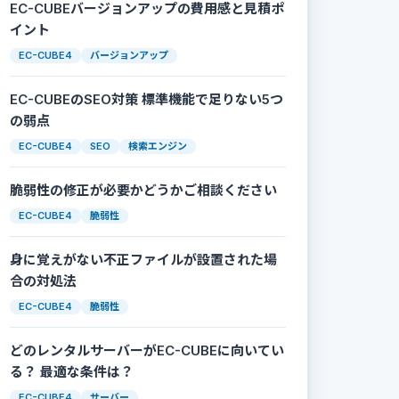
EC-CUBEバージョンアップの費用感と見積ポ
イント
a-zA-Z_\-]+\/?)+(?<!\/)"}, methods={"GET"})
EC-CUBE4
バージョンアップ
EC-CUBEのSEO対策 標準機能で足りない5つ
の弱点
EC-CUBE4
SEO
検索エンジン
脆弱性の修正が必要かどうかご相談ください
, methods={"GET"})
EC-CUBE4
脆弱性
身に覚えがない不正ファイルが設置された場
合の対処法
EC-CUBE4
脆弱性
どのレンタルサーバーがEC-CUBEに向いてい
る？ 最適な条件は？
EC-CUBE4
サーバー