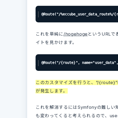
@Route("/%eccube_user_data_route%/{
これを単純に
/hogehoge
というURL
イトを見かけます。
@Route("/{route}", name="user_data"
このカスタマイズを行うと、”/{rout
が発生します。
これを解消するにはSymfonyの難しい
も変わってくると考えられるので、use