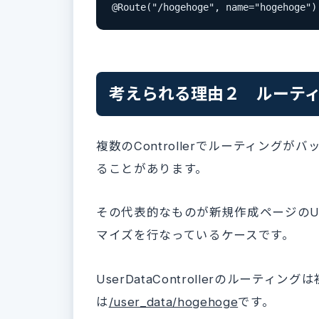
@Route("/hogehoge", name="hogehoge")
考えられる理由２ ルーテ
複数のControllerでルーティング
ることがあります。
その代表的なものが新規作成ページのURL
マイズを行なっているケースです。
UserDataControllerのルーテ
は
/user_data/hogehoge
です。