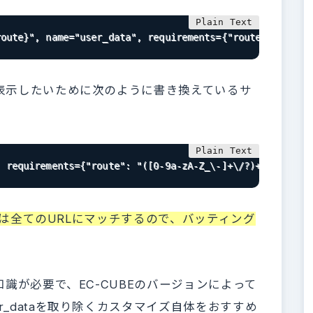
route}", name="user_data", requirements={"route": "([0-9
で表示したいために次のように書き換えているサ
, requirements={"route": "([0-9a-zA-Z_\-]+\/?)+(?<!\/)"}
e}”は全てのURLにマッチするので、バッティング
知識が必要で、EC-CUBEのバージョンによって
r_dataを取り除くカスタマイズ自体をおすすめ