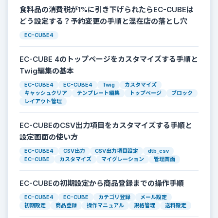
食料品の消費税が1%に引き下げられたらEC-CUBEは
どう設定する？予約変更の手順と混在店の落とし穴
EC-CUBE4
EC-CUBE 4のトップページをカスタマイズする手順と
Twig編集の基本
EC-CUBE4
EC-CUBE4
Twig
カスタマイズ
キャッシュクリア
テンプレート編集
トップページ
ブロック
レイアウト管理
EC-CUBEのCSV出力項目をカスタマイズする手順と
設定画面の使い方
EC-CUBE4
CSV出力
CSV出力項目設定
dtb_csv
EC-CUBE
カスタマイズ
マイグレーション
管理画面
EC-CUBEの初期設定から商品登録までの操作手順
EC-CUBE4
EC-CUBE
カテゴリ登録
メール設定
初期設定
商品登録
操作マニュアル
規格管理
送料設定