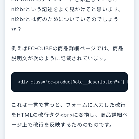
nl2brという記述をよく見かけると思います。
nl2brとは何のためについているのでしょう
か？
例えばEC-CUBEの商品詳細ページでは、商品
説明文が次のように記載されています。
<
div 
class
="ec-productRole__description"
>
{{ 
Prod
これは一言で言うと、フォームに入力した改行
をHTMLの改行タグ<br>に変換し、商品詳細ペ
ージ上で改行を反映するためのものです。